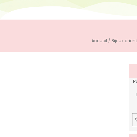
Accueil
/
Bijoux orie
P