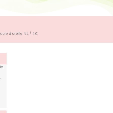
ucle d oreille 152 / 4€
de
,