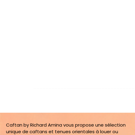
Caftan by Richard Amina vous propose une sélection
unique de caftans et tenues orientales à louer ou