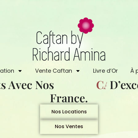
ation
Vente Caftan
Livre d’Or
À 
s Avec Nos
C
A
D’exc
F
T
A
France.
Nos Locations
Nos Ventes