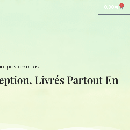
0
0,00
€
Pani
propos de nous
eption, Livrés Partout En
N
S