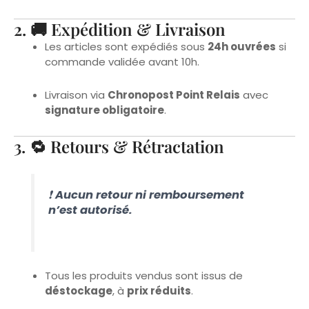
Les articles sont expédiés sous
24h ouvrées
si
commande validée avant 10h.
Livraison via
Chronopost Point Relais
avec
signature obligatoire
.
3. 🔁 Retours & Rétractation
❗
Aucun retour ni remboursement
n’est autorisé.
Tous les produits vendus sont issus de
déstockage
, à
prix réduits
.
En vertu de l’article L221-28 du Code de la