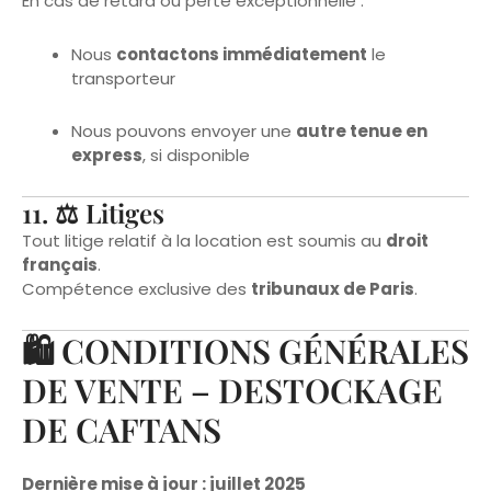
Nous
contactons immédiatement
le
transporteur
Nous pouvons envoyer une
autre tenue en
express
, si disponible
11. ⚖ Litiges
Tout litige relatif à la location est soumis au
droit
français
.
Compétence exclusive des
tribunaux de Paris
.
🛍️ CONDITIONS GÉNÉRALES
DE VENTE – DESTOCKAGE
DE CAFTANS
Dernière mise à jour : juillet 2025
Entreprise :
Richard Amina – Auto-entreprise – SIREN
529 964 413