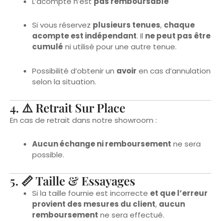
Si vous réservez
plusieurs tenues
,
chaque
acompte est indépendant
. Il
ne peut pas être
cumulé
ni utilisé pour une autre tenue.
Possibilité d’obtenir un
avoir
en cas d’annulation
selon la situation.
4. ⚠️ Retrait Sur Place
En cas de retrait dans notre showroom :
Aucun échange ni remboursement
ne sera
possible.
5. 📏 Taille & Essayages
Si la taille fournie est incorrecte
et que l’erreur
provient des mesures du client
,
aucun
remboursement
ne sera effectué.
Un
échange
peut être proposé si la situation le