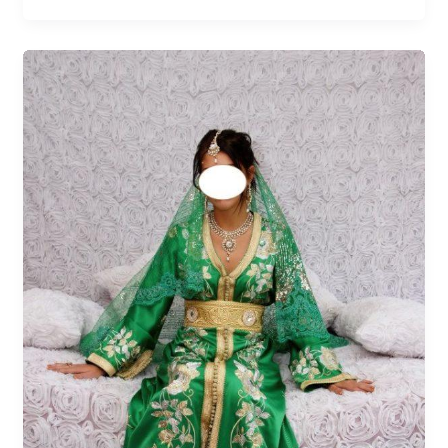
Lire l’article »
Ensemble
hénné
blanc