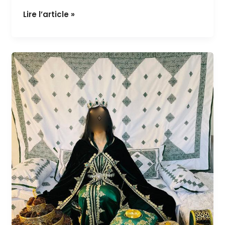
doré
Lire l’article »
Ensemble
hénné
fessi