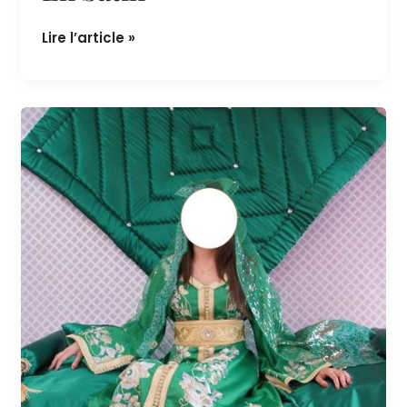
En Satin
Lire l’article »
Ensemble
hénné
vert
satiné