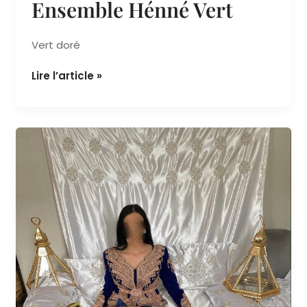
,
Lebsatte
Location Takchita Marocaine
Ensemble Hénné Vert
Vert doré
Lire l’article »
ensemble
hénné
blanc
en
satin