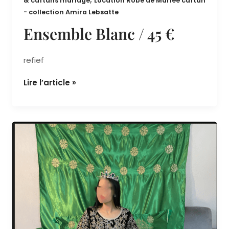
La cérémonie du henné - Location tenues orientales
,
& caftans mariage
Location Robe de Mariée caftan
- collection Amira Lebsatte
Ensemble Blanc / 45 €
refief
Lire l’article »
ensemble
hénné
vert