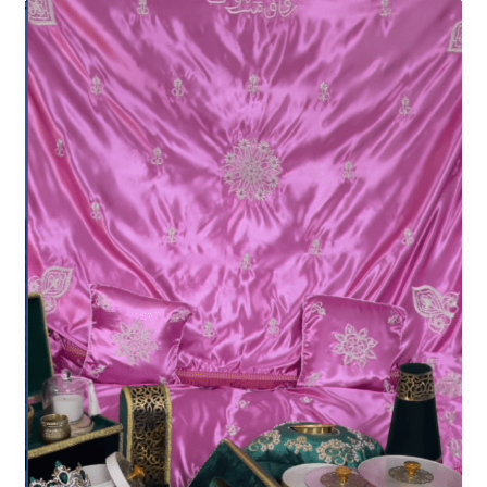
Ensemble
hénné