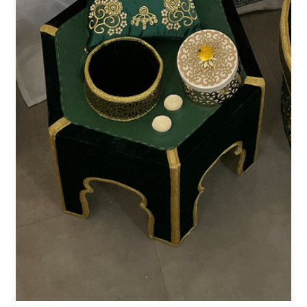
vert
doré