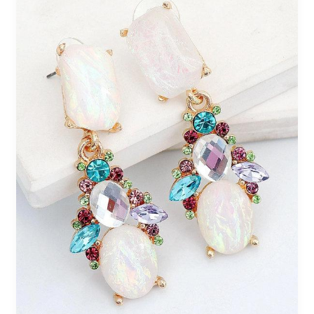
186
/
7€