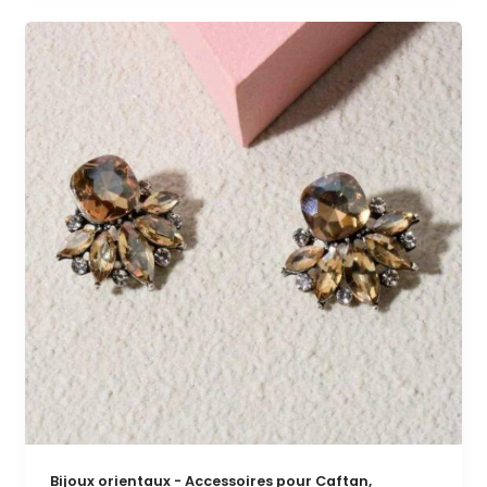
Bijou
193
/
4€