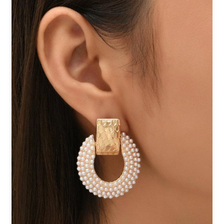
Bijou
182
/
6€