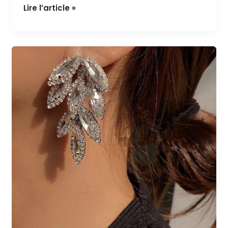
Bijou 184 / 7€
Lire l’article »
Bijou
183
/
7€