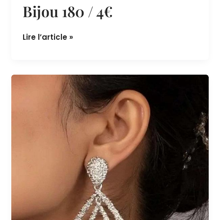
Takchita et robe algérienne
Bijoux orientaux -
Location & accessoire tenues orientales
Bijou 180 / 4€
Lire l’article »
Bijou
179
/
4€