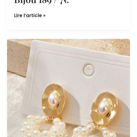
Bijou 189 / 7€
Lire l’article »
Bijou
188
/
6€