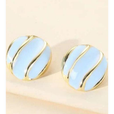
Bijou
191
/
4€