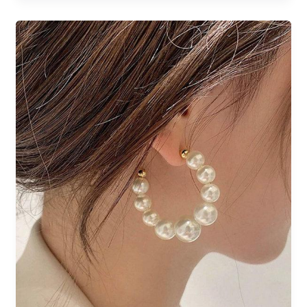
Bijou
187
/
6€