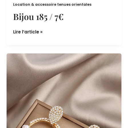
Bijoux orientaux - Accessoires pour Caftan,
,
Takchita et robe algérienne
Bijoux orientaux -
Location & accessoire tenues orientales
Bijou 185 / 7€
Lire l’article »
Bijou
184
/
7€