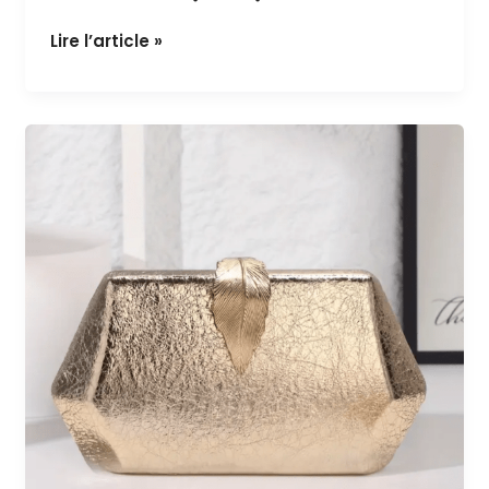
Pochette 70 / 7€
Lire l’article »
Pochette
69
/
7€