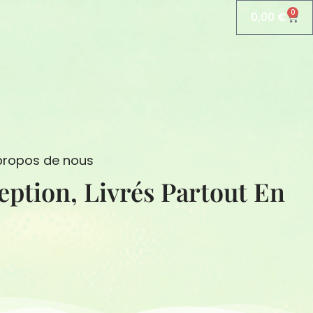
0
0,00
€
Pani
propos de nous
ivrés Partout En France.