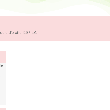
ucle d’oreille 129 / 4€
de
,