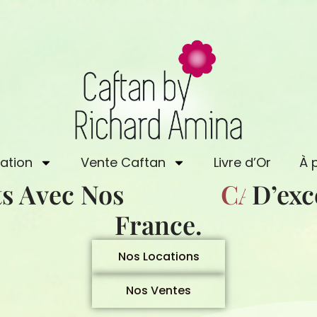
ation
Vente Caftan
Livre d’Or
À 
ts Avec Nos
D’exception, L
Nos Locations
S
N
A
Nos Ventes