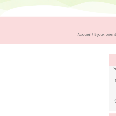
Accueil
/
Bijoux orie
P