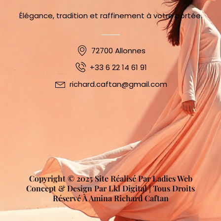
Élégance, tradition et raffinement à votre portée.
72700 Allonnes
+33 6 22 14 61 91
richard.caftan@gmail.com
Copyright © 2025 Site Réalisé Par Ladies Web
Concept & Design Par Lkl Digital | Tous Droits
Réservé À Amina Richard Caftan