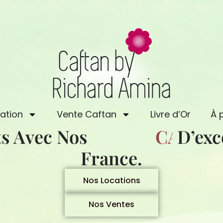
ation
Vente Caftan
Livre d’Or
À 
s Avec Nos
D’exception, 
N
S
A
T
F
Nos Locations
A
C
Nos Ventes