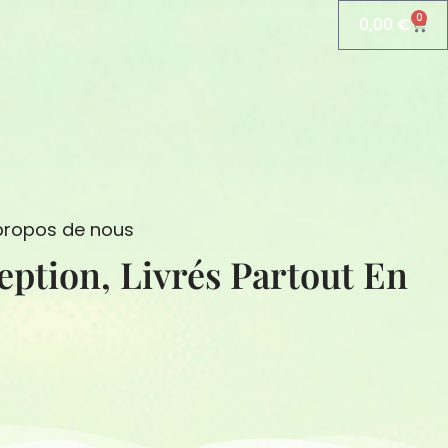
0
0,00
€
Pani
propos de nous
Livrés Partout En France.