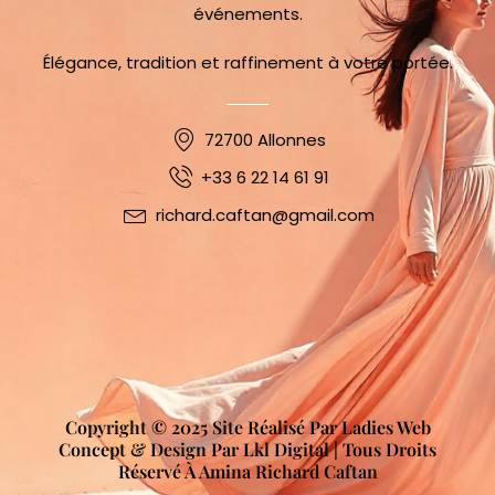
événements.
Élégance, tradition et raffinement à votre portée.
72700 Allonnes
+33 6 22 14 61 91
richard.caftan@gmail.com
Copyright © 2025 Site Réalisé Par Ladies Web
Concept & Design Par Lkl Digital | Tous Droits
Réservé À Amina Richard Caftan