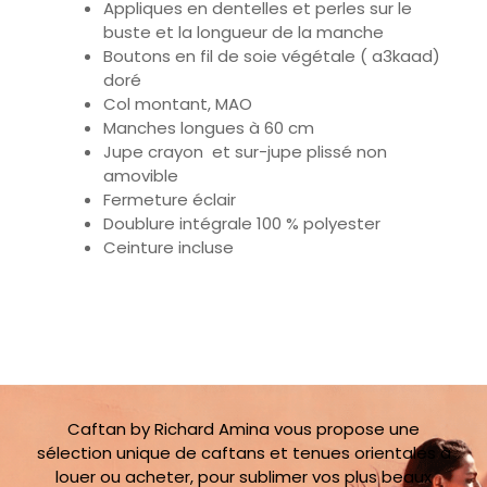
Boutons en fil de soie végétale ( a3kaad)
doré
Col montant, MAO
Manches longues à 60 cm
Jupe crayon et sur-jupe plissé non
amovible
Fermeture éclair
Doublure intégrale 100 % polyester
Ceinture incluse
Caftan by Richard Amina vous propose une
sélection unique de caftans et tenues orientales à
louer ou acheter, pour sublimer vos plus beaux