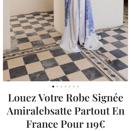
Louez Votre Robe Signée
Amiralebsatte Partout En
France Pour 119€
Location Caftan Santori – Vous pouvez désormais
louer le
Caftan Santori
, une création raffinée