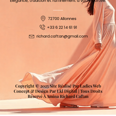
Élégance, tradition et raffinement à votre portée.
72700 Allonnes
+33 6 22 14 61 91
richard.caftan@gmail.com
Copyright © 2025 Site Réalisé Par Ladies Web
Concept & Design Par Lkl Digital | Tous Droits
Réservé À Amina Richard Caftan