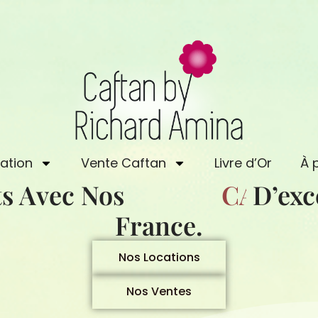
ation
Vente Caftan
Livre d’Or
À 
s Avec Nos
C
A
D’exc
F
T
A
France.
Nos Locations
Nos Ventes