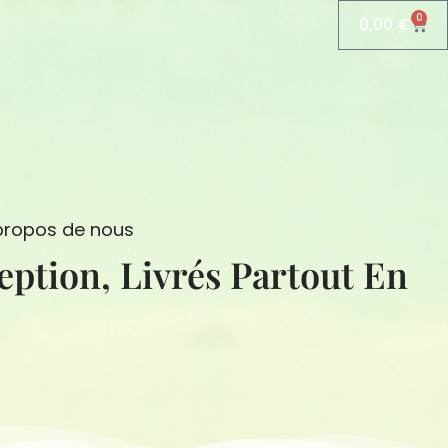
0
0,00
€
Pani
propos de nous
eption, Livrés Partout En
N
S