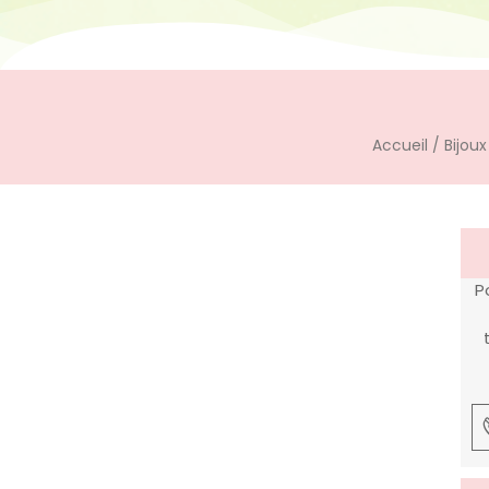
Accueil
/
Bijou
P