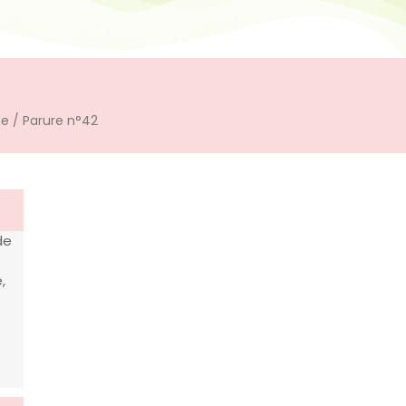
ne
/ Parure n°42
de
,