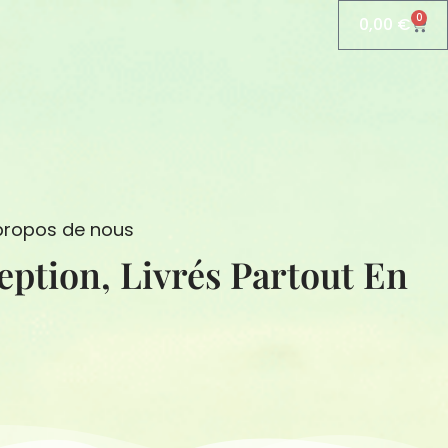
0
0,00
€
Pani
propos de nous
eption, Livrés Partout En
N
S