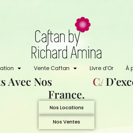
ation
Vente Caftan
Livre d’Or
À 
s Avec Nos
C
A
D’exc
F
T
A
France.
Nos Locations
Nos Ventes