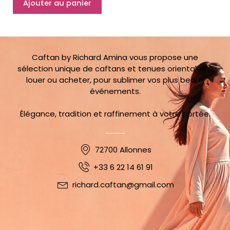
Ajouter au panier
Algerien
Béjaiia
34
au
36
Caftan by Richard Amina vous propose une
sélection unique de caftans et tenues orientales à
louer ou acheter, pour sublimer vos plus beaux
événements.
Élégance, tradition et raffinement à votre portée.
72700 Allonnes
+33 6 22 14 61 91
richard.caftan@gmail.com