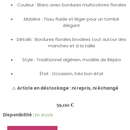
Couleur : Blanc avec bordures multicolores florales
Matière : Tissu fluide et léger pour un tombé
élégant
Détails : Bordures florales brodées tout autour des
manches et à la taille
Style : Traditionnel algérien, modèle de Béjaïa
État : Occasion, très bon état
⚠️
Article en déstockage : ni repris, ni échangé
59,00
€
quantité
Disponibilité :
En stock
de
Caftan