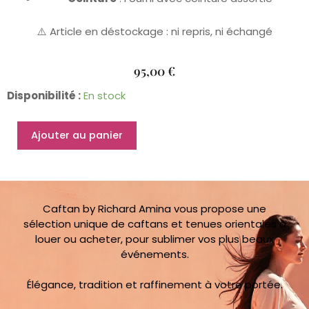
⚠️ Article en déstockage : ni repris, ni échangé
95,00
€
quantité
Disponibilité :
En stock
de
Caftan
Ajouter au panier
Charlotte
36
au
40
Caftan by Richard Amina vous propose une
sélection unique de caftans et tenues orientales à
louer ou acheter, pour sublimer vos plus beaux
événements.
Élégance, tradition et raffinement à votre portée.