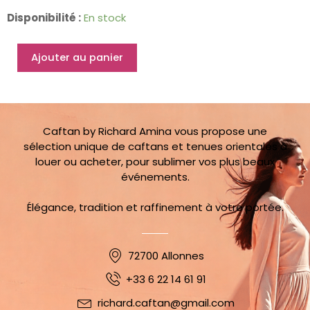
Prix
Prix
quantité
Disponibilité :
En stock
Initial
Actuel
de
Était :
Est :
Caftan
139,00 €.
59,00 €.
Ajouter au panier
Combinaison
34
au
38
Caftan by Richard Amina vous propose une
sélection unique de caftans et tenues orientales à
louer ou acheter, pour sublimer vos plus beaux
événements.
Élégance, tradition et raffinement à votre portée.
72700 Allonnes
+33 6 22 14 61 91
richard.caftan@gmail.com