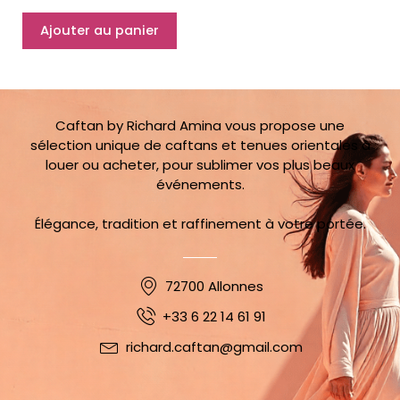
Était :
Est :
Caftan
149,00 €.
59,00 €.
Ajouter au panier
Combinaison
Maryam
32
au
38
Caftan by Richard Amina vous propose une
sélection unique de caftans et tenues orientales à
louer ou acheter, pour sublimer vos plus beaux
événements.
Élégance, tradition et raffinement à votre portée.
72700 Allonnes
+33 6 22 14 61 91
richard.caftan@gmail.com