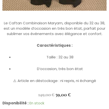
Le Caftan Combinaison Maryam, disponible du 32 au 38,
est un modèle d’occasion en très bon état, parfait pour
sublimer vos événements avec élégance et confort.
Caractéristiques :
Taille : 32 au 38
D’occasion, très bon état
⚠️ Article en déstockage : ni repris, ni échangé
Le
Le
149,00
€
59,00
€
Prix
Prix
quantité
Disponibilité :
En stock
Initial
Actuel
de