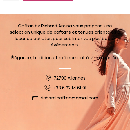
Caftan
Coralie
34/40
Caftan by Richard Amina vous propose une
sélection unique de caftans et tenues orientales à
louer ou acheter, pour sublimer vos plus beaux
événements.
Élégance, tradition et raffinement à votre portée.
72700 Allonnes
+33 6 22 14 61 91
richard.caftan@gmail.com