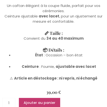
Un caftan élégant à la coupe fluide, parfait pour vos
cérémonies.
Ceinture ajustable
avec lacet
, pour un ajustement sur
mesure et confortable.
📏 Taille :
Convient du
34 au 40 maximum
📦 Détails :
État
: Occasion – bon état
Ceinture
: Fournie,
ajustable avec lacet
⚠️
Article en déstockage : ni repris, ni échangé
39,00
€
quantité
Ajouter au panier
de