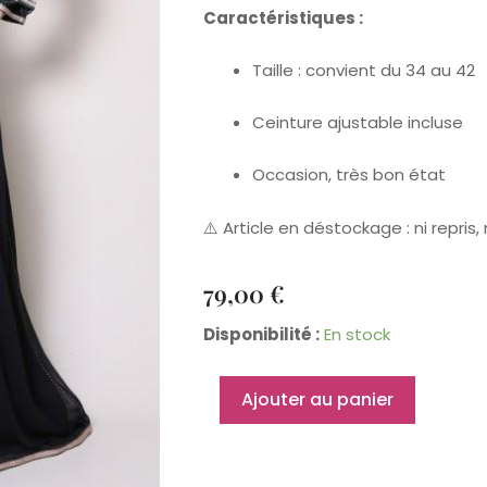
Caractéristiques :
Taille : convient du 34 au 42
Ceinture ajustable incluse
Occasion, très bon état
⚠️ Article en déstockage : ni repris
79,00
€
quantité
Disponibilité :
En stock
de
Caftan
Ajouter au panier
Eloise
34
au
42