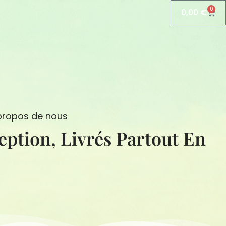
0
0,00
€
Pani
propos de nous
eption, Livrés Partout En
N
S