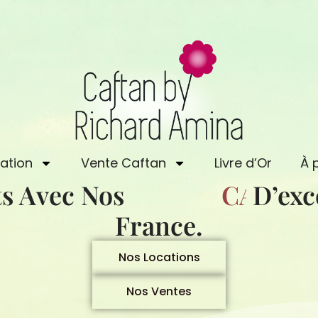
ation
Vente Caftan
Livre d’Or
À 
s Avec Nos
C
A
D’exc
F
T
A
France.
Nos Locations
Nos Ventes