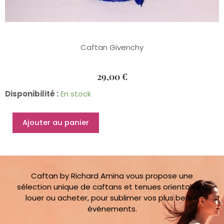
Caftan Givenchy
29,00
€
quantité
Disponibilité :
En stock
de
Caftan
Ajouter au panier
Givenchy
Bleu
34
au
38
Caftan by Richard Amina vous propose une
sélection unique de caftans et tenues orientales à
louer ou acheter, pour sublimer vos plus beaux
événements.