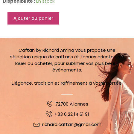
quantité
Disponibilité :
En stock
de
Caftan
Ajouter au panier
Kayla
noir
34
au
36
Caftan by Richard Amina vous propose une
sélection unique de caftans et tenues orientales à
louer ou acheter, pour sublimer vos plus beaux
événements.
Élégance, tradition et raffinement à votre portée.
72700 Allonnes
+33 6 22 14 61 91
richard.caftan@gmail.com