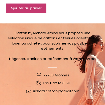
Caftan
Ajouter au panier
Lala
Safiya
34/40
Caftan by Richard Amina vous propose une
sélection unique de caftans et tenues orientales à
louer ou acheter, pour sublimer vos plus beaux
événements.
Élégance, tradition et raffinement à votre portée.
72700 Allonnes
+33 6 22 14 61 91
richard.caftan@gmail.com