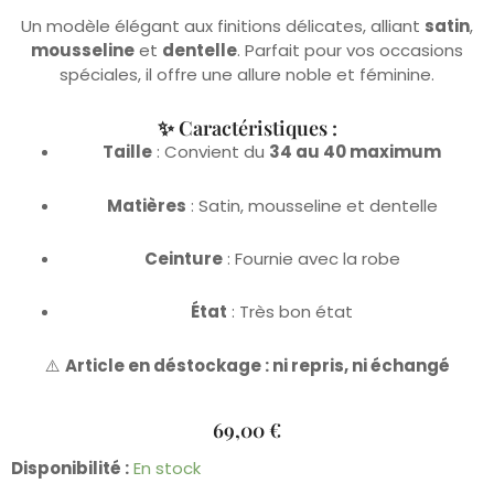
Un modèle élégant aux finitions délicates, alliant
satin
,
mousseline
et
dentelle
. Parfait pour vos occasions
spéciales, il offre une allure noble et féminine.
✨ Caractéristiques :
Taille
: Convient du
34 au 40 maximum
Matières
: Satin, mousseline et dentelle
Ceinture
: Fournie avec la robe
État
: Très bon état
⚠️
Article en déstockage : ni repris, ni échangé
69,00
€
quantité
Disponibilité :
En stock
de