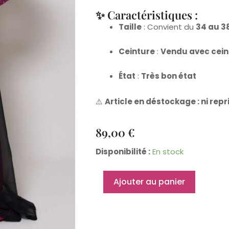
✨ Caractéristiques :
Taille
: Convient du
34 au 3
Ceinture
:
Vendu avec cein
État
:
Très bon état
⚠️
Article en déstockage : ni repr
89,00
€
quantité
Disponibilité :
En stock
de
Caftan
Ajouter au panier
Lamia
rose
34
au