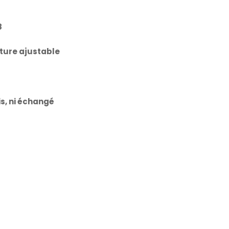
8
ture ajustable
is, ni échangé