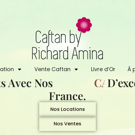
ation
Vente Caftan
Livre d’Or
À 
s Avec Nos
C
A
D’exc
F
T
A
France.
Nos Locations
Nos Ventes