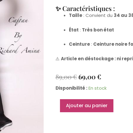
✨ Caractéristiques :
Taille
: Convient du
34 au 3
État
:
Très bon état
Ceinture
:
Ceinture noire f
⚠️
Article en déstockage : ni repr
Le
Le
89,00
€
69,00
€
Prix
Prix
quantité
Disponibilité :
En stock
Initial
Actuel
de
Était :
Est :
Caftan
Ajouter au panier
89,00 €.
69,00 €.
Noa
34/38