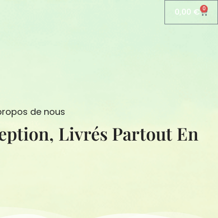
0
0,00
€
Pani
propos de nous
eption, Livrés Partout En
N
S