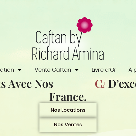
ation
Vente Caftan
Livre d’Or
À 
s Avec Nos
C
A
D’exc
F
T
A
France.
Nos Locations
Nos Ventes