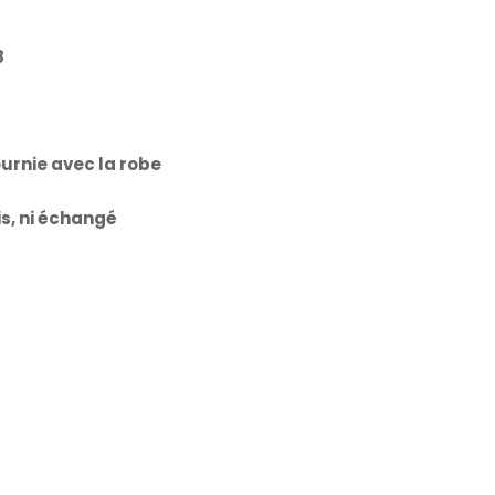
8
ournie avec la robe
is, ni échangé