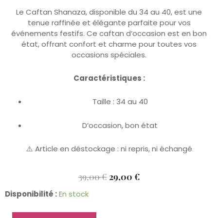
Le Caftan Shanaza, disponible du 34 au 40, est une
tenue raffinée et élégante parfaite pour vos
événements festifs. Ce caftan d’occasion est en bon
état, offrant confort et charme pour toutes vos
occasions spéciales.
Caractéristiques :
Taille : 34 au 40
D’occasion, bon état
⚠️ Article en déstockage : ni repris, ni échangé
Le
Le
39,00
€
29,00
€
Prix
Prix
quantité
Disponibilité :
En stock
Initial
Actuel
de
Était :
Est :
Caftan
39,00 €.
29,00 €.