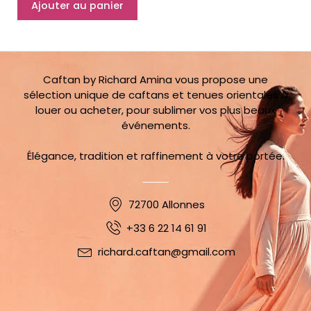
Ajouter au panier
Shanaza
34
au
40
Caftan by Richard Amina vous propose une
sélection unique de caftans et tenues orientales à
louer ou acheter, pour sublimer vos plus beaux
événements.
Élégance, tradition et raffinement à votre portée.
72700 Allonnes
+33 6 22 14 61 91
richard.caftan@gmail.com