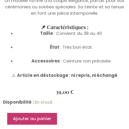
Un modèle raffiné à la coupe élégante, parfait pour vos
cérémonies ou soirées spéciales. Sa teinte et sa tenue
en font une pièce intemporelle.
📌 Caractéristiques :
Taille
: Convient du 38 au 40
État
: Très bon état
Accessoires
: Ceinture non précisée
⚠️
Article en déstockage : ni repris, ni échangé
39,00
€
quantité
Disponibilité :
En stock
de
Caftan
Ajouter au panier
Souhaila
38/40