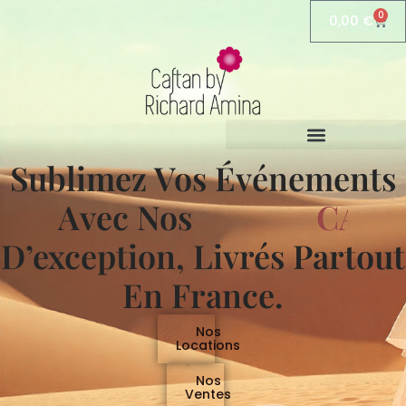
Aller
0
0,00
€
Pani
au
contenu
Sublimez Vos Événements
Avec Nos
C
A
F
T
D’exception, Livrés Partout
En France.
Nos
Locations
Nos
Ventes