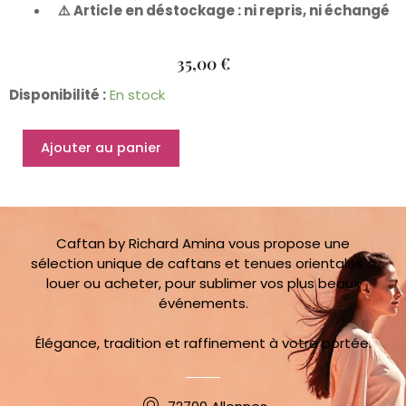
⚠️ Article en déstockage : ni repris, ni échangé
35,00
€
quantité
Disponibilité :
En stock
de
Caftan
Ajouter au panier
Zara
36/40
Caftan by Richard Amina vous propose une
sélection unique de caftans et tenues orientales à
louer ou acheter, pour sublimer vos plus beaux
événements.
Élégance, tradition et raffinement à votre portée.