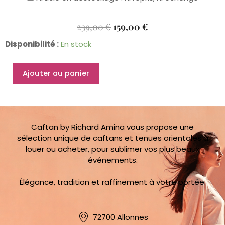
Le
Le
239,00
€
159,00
€
Prix
Prix
quantité
Disponibilité :
En stock
Initial
Actuel
de
Était :
Est :
Combinaison
239,00 €.
159,00 €.
Ajouter au panier
Farah
32
au
36
Caftan by Richard Amina vous propose une
sélection unique de caftans et tenues orientales à
louer ou acheter, pour sublimer vos plus beaux
événements.
Élégance, tradition et raffinement à votre portée.
72700 Allonnes