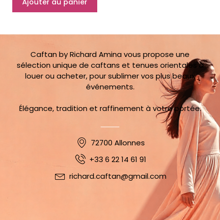
Ajouter au panier
verte
34/38
Caftan by Richard Amina vous propose une
sélection unique de caftans et tenues orientales à
louer ou acheter, pour sublimer vos plus beaux
événements.
Élégance, tradition et raffinement à votre portée.
72700 Allonnes
+33 6 22 14 61 91
richard.caftan@gmail.com