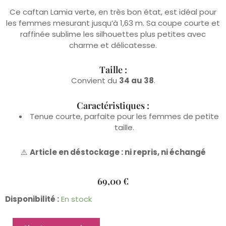
Ce caftan Lamia verte, en très bon état, est idéal pour
les femmes mesurant jusqu’à 1,63 m. Sa coupe courte et
raffinée sublime les silhouettes plus petites avec
charme et délicatesse.
Taille :
Convient du
34 au 38
.
Caractéristiques :
Tenue courte, parfaite pour les femmes de petite
taille.
⚠️
Article en déstockage : ni repris, ni échangé
69,00
€
quantité
Disponibilité :
En stock
de
Lamia