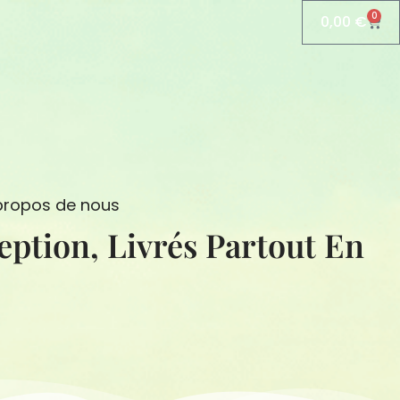
0
0,00
€
Pani
propos de nous
eption, Livrés Partout En
N
S