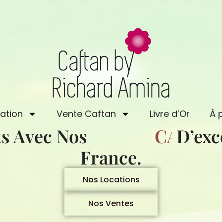
ation
Vente Caftan
Livre d’Or
À 
s Avec Nos
C
A
D’exc
F
T
A
France.
Nos Locations
Nos Ventes