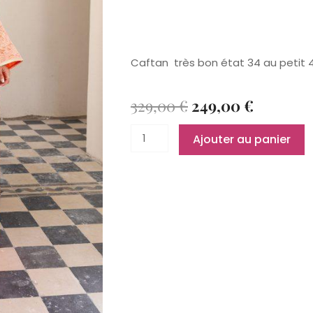
Caftan très bon état 34 au petit 
Le
Le
329,00
€
249,00
€
Prix
Prix
quantité
Initial
Actuel
Ajouter au panier
de
Était :
Est :
tangerine
329,00 €.
249,00 €
34
au
40